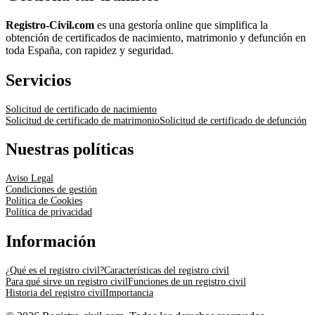
Registro-Civil.com
es una gestoría online que simplifica la
obtención de certificados de nacimiento, matrimonio y defunción en
toda España, con rapidez y seguridad.
Servicios
Solicitud de certificado de nacimiento
Solicitud de certificado de matrimonio
Solicitud de certificado de defunción
Nuestras políticas
Aviso Legal
Condiciones de gestión
Política de Cookies
Política de privacidad
Información
¿Qué es el registro civil?
Características del registro civil
Para qué sirve un registro civil
Funciones de un registro civil
Historia del registro civil
Importancia