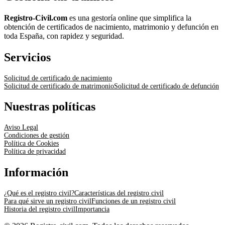
Registro-Civil.com
es una gestoría online que simplifica la
obtención de certificados de nacimiento, matrimonio y defunción en
toda España, con rapidez y seguridad.
Servicios
Solicitud de certificado de nacimiento
Solicitud de certificado de matrimonio
Solicitud de certificado de defunción
Nuestras políticas
Aviso Legal
Condiciones de gestión
Política de Cookies
Política de privacidad
Información
¿Qué es el registro civil?
Características del registro civil
Para qué sirve un registro civil
Funciones de un registro civil
Historia del registro civil
Importancia