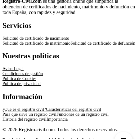
Registro-Civil.com
es una gestoría online que simplifica la
obtención de certificados de nacimiento, matrimonio y defunción en
toda España, con rapidez y seguridad.
Servicios
Solicitud de certificado de nacimiento
Solicitud de certificado de matrimonio
Solicitud de certificado de defunción
Nuestras políticas
Aviso Legal
Condiciones de gestión
Política de Cookies
Política de privacidad
Información
¿Qué es el registro civil?
Características del registro civil
Para qué sirve un registro civil
Funciones de un registro civil
Historia del registro civil
Importancia
© 2026 Registro-civil.com. Todos los derechos reservados.