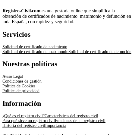
Registro-Civil.com
es una gestoría online que simplifica la
obtención de certificados de nacimiento, matrimonio y defunción en
toda España, con rapidez y seguridad.
Servicios
Solicitud de certificado de nacimiento
Solicitud de certificado de matrimonio
Solicitud de certificado de defunción
Nuestras políticas
Aviso Legal
Condiciones de gestión
Política de Cookies
Política de privacidad
Información
¿Qué es el registro civil?
Características del registro civil
Para qué sirve un registro civil
Funciones de un registro civil
Historia del registro civil
Importancia