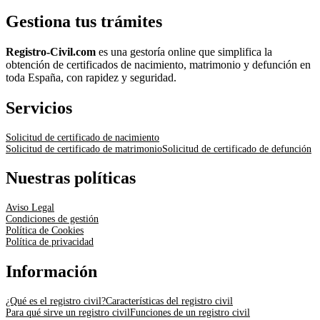
Gestiona tus trámites
Registro-Civil.com
es una gestoría online que simplifica la
obtención de certificados de nacimiento, matrimonio y defunción en
toda España, con rapidez y seguridad.
Servicios
Solicitud de certificado de nacimiento
Solicitud de certificado de matrimonio
Solicitud de certificado de defunción
Nuestras políticas
Aviso Legal
Condiciones de gestión
Política de Cookies
Política de privacidad
Información
¿Qué es el registro civil?
Características del registro civil
Para qué sirve un registro civil
Funciones de un registro civil