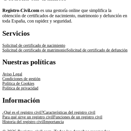
Registro-Civil.com
es una gestoría online que simplifica la
obtención de certificados de nacimiento, matrimonio y defunción en
toda España, con rapidez y seguridad.
Servicios
Solicitud de certificado de nacimiento
Solicitud de certificado de matrimonio
Solicitud de certificado de defunción
Nuestras políticas
Aviso Legal
Condiciones de gestión
Política de Cookies
Política de privacidad
Información
¿Qué es el registro civil?
Características del registro civil
Para qué sirve un registro civil
Funciones de un registro civil
Historia del registro civil
Importancia