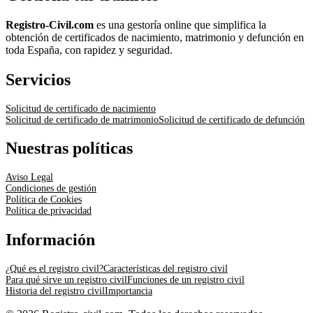
Registro-Civil.com
es una gestoría online que simplifica la
obtención de certificados de nacimiento, matrimonio y defunción en
toda España, con rapidez y seguridad.
Servicios
Solicitud de certificado de nacimiento
Solicitud de certificado de matrimonio
Solicitud de certificado de defunción
Nuestras políticas
Aviso Legal
Condiciones de gestión
Política de Cookies
Política de privacidad
Información
¿Qué es el registro civil?
Características del registro civil
Para qué sirve un registro civil
Funciones de un registro civil
Historia del registro civil
Importancia