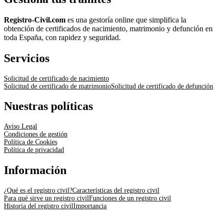
Registro-Civil.com
es una gestoría online que simplifica la
obtención de certificados de nacimiento, matrimonio y defunción en
toda España, con rapidez y seguridad.
Servicios
Solicitud de certificado de nacimiento
Solicitud de certificado de matrimonio
Solicitud de certificado de defunción
Nuestras políticas
Aviso Legal
Condiciones de gestión
Política de Cookies
Política de privacidad
Información
¿Qué es el registro civil?
Características del registro civil
Para qué sirve un registro civil
Funciones de un registro civil
Historia del registro civil
Importancia