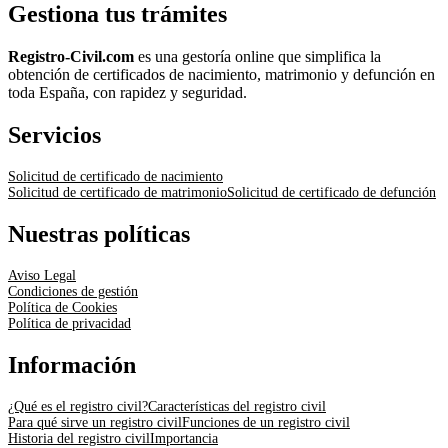
Gestiona tus trámites
Registro-Civil.com
es una gestoría online que simplifica la
obtención de certificados de nacimiento, matrimonio y defunción en
toda España, con rapidez y seguridad.
Servicios
Solicitud de certificado de nacimiento
Solicitud de certificado de matrimonio
Solicitud de certificado de defunción
Nuestras políticas
Aviso Legal
Condiciones de gestión
Política de Cookies
Política de privacidad
Información
¿Qué es el registro civil?
Características del registro civil
Para qué sirve un registro civil
Funciones de un registro civil
Historia del registro civil
Importancia