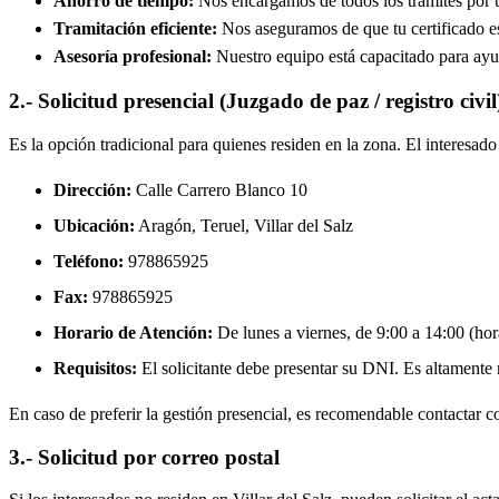
Ahorro de tiempo:
Nos encargamos de todos los trámites por ti
Tramitación eficiente:
Nos aseguramos de que tu certificado est
Asesoría profesional:
Nuestro equipo está capacitado para ayud
2.- Solicitud presencial (Juzgado de paz / registro civil
Es la opción tradicional para quienes residen en la zona. El interesa
Dirección:
Calle Carrero Blanco 10
Ubicación:
Aragón, Teruel,
Villar del Salz
Teléfono:
978865925
Fax:
978865925
Horario de Atención:
De lunes a viernes, de 9:00 a 14:00 (hora
Requisitos:
El solicitante debe presentar su DNI. Es altamente re
En caso de preferir la gestión presencial, es recomendable contactar con
3.- Solicitud por correo postal