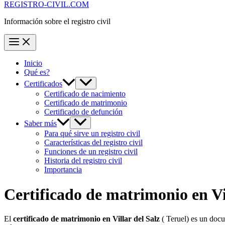
REGISTRO-CIVIL.COM
Información sobre el registro civil
Inicio
Qué es?
Certificados
Certificado de nacimiento
Certificado de matrimonio
Certificado de defunción
Saber más
Para qué sirve un registro civil
Características del registro civil
Funciones de un registro civil
Historia del registro civil
Importancia
Certificado de matrimonio en
Vi
El
certificado de matrimonio en
Villar del Salz
( Teruel) es un docu