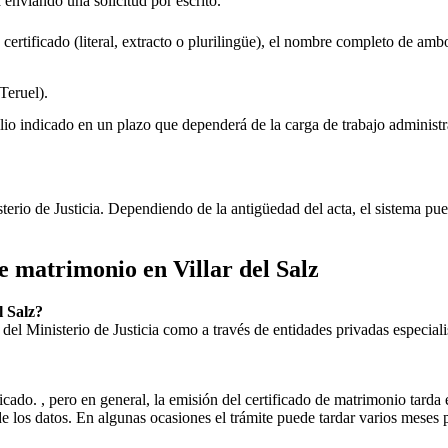
a enviando una solicitud por escrito.
 certificado (literal, extracto o plurilingüe), el nombre completo de amb
Teruel).
lio indicado en un plazo que dependerá de la carga de trabajo administr
sterio de Justicia. Dependiendo de la antigüedad del acta, el sistema pu
 de matrimonio en
Villar del Salz
l Salz
?
ial del Ministerio de Justicia como a través de entidades privadas especial
icado. , pero en general, la emisión del certificado de matrimonio tarda 
ud de los datos. En algunas ocasiones el trámite puede tardar varios me