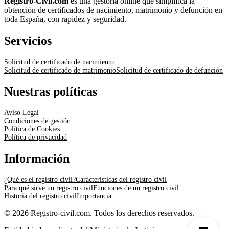
Registro-Civil.com
es una gestoría online que simplifica la
obtención de certificados de nacimiento, matrimonio y defunción en
toda España, con rapidez y seguridad.
Servicios
Solicitud de certificado de nacimiento
Solicitud de certificado de matrimonio
Solicitud de certificado de defunción
Nuestras políticas
Aviso Legal
Condiciones de gestión
Política de Cookies
Política de privacidad
Información
¿Qué es el registro civil?
Características del registro civil
Para qué sirve un registro civil
Funciones de un registro civil
Historia del registro civil
Importancia
© 2026 Registro-civil.com. Todos los derechos reservados.