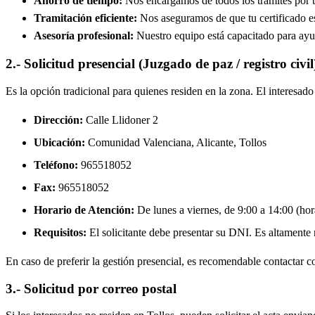
Ahorro de tiempo:
Nos encargamos de todos los trámites por ti
Tramitación eficiente:
Nos aseguramos de que tu certificado est
Asesoría profesional:
Nuestro equipo está capacitado para ayud
2.- Solicitud presencial (Juzgado de paz / registro civil
Es la opción tradicional para quienes residen en la zona. El interesa
Dirección:
Calle Llidoner 2
Ubicación:
Comunidad Valenciana, Alicante,
Tollos
Teléfono:
965518052
Fax:
965518052
Horario de Atención:
De lunes a viernes, de 9:00 a 14:00 (hora
Requisitos:
El solicitante debe presentar su DNI. Es altamente re
En caso de preferir la gestión presencial, es recomendable contactar con
3.- Solicitud por correo postal