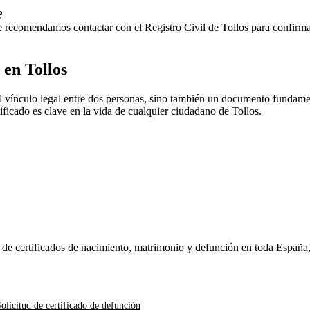
?
 Te recomendamos contactar con el Registro Civil de
Tollos
para confirmar
o en
Tollos
l vínculo legal entre dos personas, sino también un documento fundament
rtificado es clave en la vida de cualquier ciudadano de
Tollos
.
n de certificados de nacimiento, matrimonio y defunción en toda España
olicitud de certificado de defunción