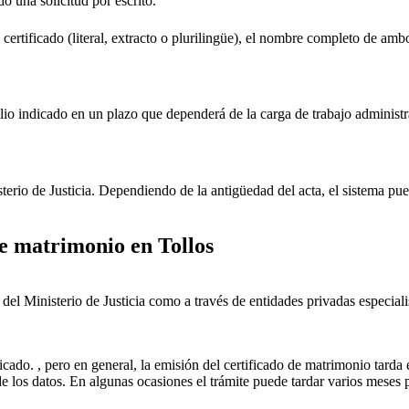
do una solicitud por escrito.
 certificado (literal, extracto o plurilingüe), el nombre completo de amb
lio indicado en un plazo que dependerá de la carga de trabajo administr
sterio de Justicia. Dependiendo de la antigüedad del acta, el sistema pu
 de matrimonio en
Tollos
ial del Ministerio de Justicia como a través de entidades privadas especial
icado. , pero en general, la emisión del certificado de matrimonio tarda 
ud de los datos. En algunas ocasiones el trámite puede tardar varios me