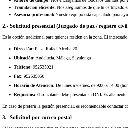
Ahorro de tiempo:
Nos encargamos de todos los trámites por ti
Tramitación eficiente:
Nos aseguramos de que tu certificado est
Asesoría profesional:
Nuestro equipo está capacitado para ayud
2.- Solicitud presencial (Juzgado de paz / registro civil
Es la opción tradicional para quienes residen en la zona. El interesa
Dirección:
Plaza Rafael Alcoba 20
Ubicación:
Andalucía, Málaga,
Sayalonga
Teléfono:
952535021
Fax:
952535050
Horario de Atención:
De lunes a viernes, de 9:00 a 14:00 (hora
Requisitos:
El solicitante debe presentar su DNI. Es altamente re
En caso de preferir la gestión presencial, es recomendable contactar con
3.- Solicitud por correo postal