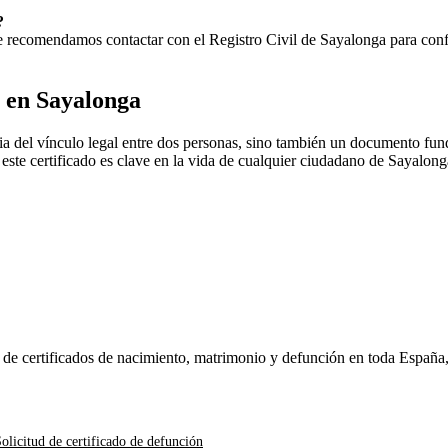
?
 Te recomendamos contactar con el Registro Civil de
Sayalonga
para confi
o en
Sayalonga
a del vínculo legal entre dos personas, sino también un documento fund
, este certificado es clave en la vida de cualquier ciudadano de
Sayalong
n de certificados de nacimiento, matrimonio y defunción en toda España
olicitud de certificado de defunción