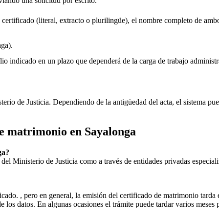
nviando una solicitud por escrito.
 certificado (literal, extracto o plurilingüe), el nombre completo de amb
ga).
lio indicado en un plazo que dependerá de la carga de trabajo administr
sterio de Justicia. Dependiendo de la antigüedad del acta, el sistema pu
 de matrimonio en
Sayalonga
ga
?
ial del Ministerio de Justicia como a través de entidades privadas especial
icado. , pero en general, la emisión del certificado de matrimonio tarda 
ud de los datos. En algunas ocasiones el trámite puede tardar varios me