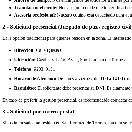
Ahorro de tiempo:
Nos encargamos de todos los trámites por ti
Tramitación eficiente:
Nos aseguramos de que tu certificado est
Asesoría profesional:
Nuestro equipo está capacitado para ayud
2.- Solicitud presencial (Juzgado de paz / registro civil
Es la opción tradicional para quienes residen en la zona. El interesa
Dirección:
Calle Iglesia 6
Ubicación:
Castilla y León, Ávila,
San Lorenzo de Tormes
Teléfono:
920340131
Horario de Atención:
De lunes a viernes, de 9:00 a 14:00 (hora
Requisitos:
El solicitante debe presentar su DNI. Es altamente re
En caso de preferir la gestión presencial, es recomendable contactar con
3.- Solicitud por correo postal
Si los interesados no residen en
San Lorenzo de Tormes
, pueden solic