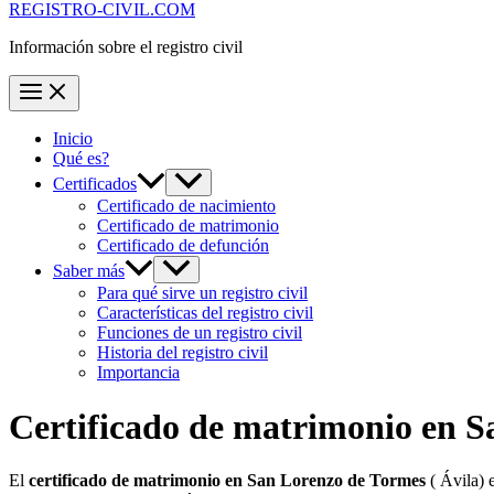
REGISTRO-CIVIL.COM
Información sobre el registro civil
Inicio
Qué es?
Certificados
Certificado de nacimiento
Certificado de matrimonio
Certificado de defunción
Saber más
Para qué sirve un registro civil
Características del registro civil
Funciones de un registro civil
Historia del registro civil
Importancia
Certificado de matrimonio en
S
El
certificado de matrimonio en
San Lorenzo de Tormes
( Ávila) 