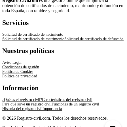
Registro-Civil.com
es una gestoría online que simplifica la
obtención de certificados de nacimiento, matrimonio y defunción en
toda España, con rapidez y seguridad.
Servicios
Solicitud de certificado de nacimiento
Solicitud de certificado de matrimonio
Solicitud de certificado de defunción
Nuestras políticas
Aviso Legal
Condiciones de gestión
Política de Cookies
Política de privacidad
Información
¿Qué es el registro civil?
Características del registro civil
Para qué sirve un registro civil
Funciones de un registro civil
Historia del registro civil
Importancia
© 2026 Registro-civil.com. Todos los derechos reservados.