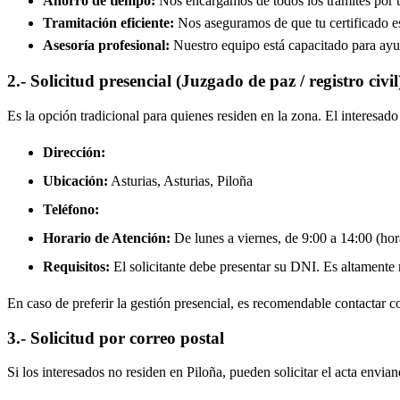
Ahorro de tiempo:
Nos encargamos de todos los trámites por ti
Tramitación eficiente:
Nos aseguramos de que tu certificado est
Asesoría profesional:
Nuestro equipo está capacitado para ayud
2.- Solicitud presencial (Juzgado de paz / registro civil
Es la opción tradicional para quienes residen en la zona. El interesa
Dirección:
Ubicación:
Asturias, Asturias,
Piloña
Teléfono:
Horario de Atención:
De lunes a viernes, de 9:00 a 14:00 (hora
Requisitos:
El solicitante debe presentar su DNI. Es altamente re
En caso de preferir la gestión presencial, es recomendable contactar con
3.- Solicitud por correo postal
Si los interesados no residen en
Piloña
, pueden solicitar el acta envian