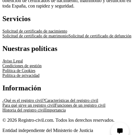
obtención de certificados de nacimiento, matrimonio y defunción en
toda España, con rapidez y seguridad.
Servicios
Solicitud de certificado de nacimiento
Solicitud de certificado de matrimonio
Solicitud de certificado de defunción
Nuestras políticas
Aviso Legal
Condiciones de gestión
Política de Cookies
Política de privacidad
Información
¿Qué es el registro civil?
Características del registro civil
Para qué sirve un registro civil
Funciones de un registro civil
Historia del registro civil
Importancia
© 2026 Registro-civil.com. Todos los derechos reservados.
Entidad independiente del Ministerio de Justicia