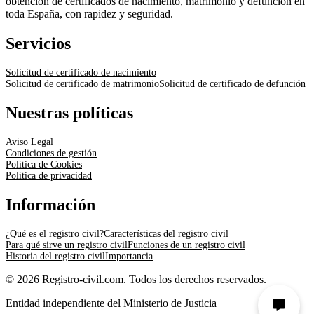
obtención de certificados de nacimiento, matrimonio y defunción en
toda España, con rapidez y seguridad.
Servicios
Solicitud de certificado de nacimiento
Solicitud de certificado de matrimonio
Solicitud de certificado de defunción
Nuestras políticas
Aviso Legal
Condiciones de gestión
Política de Cookies
Política de privacidad
Información
¿Qué es el registro civil?
Características del registro civil
Para qué sirve un registro civil
Funciones de un registro civil
Historia del registro civil
Importancia
© 2026 Registro-civil.com. Todos los derechos reservados.
Entidad independiente del Ministerio de Justicia