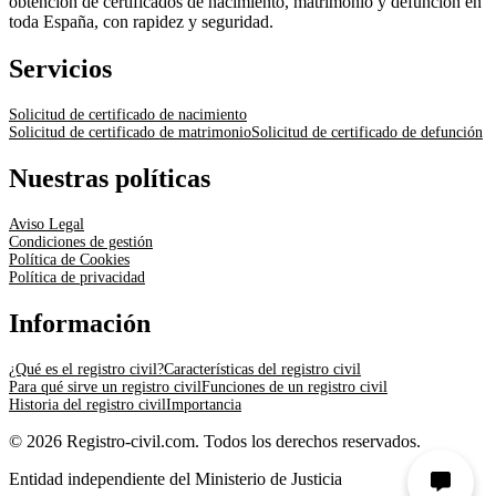
obtención de certificados de nacimiento, matrimonio y defunción en
toda España, con rapidez y seguridad.
Servicios
Solicitud de certificado de nacimiento
Solicitud de certificado de matrimonio
Solicitud de certificado de defunción
Nuestras políticas
Aviso Legal
Condiciones de gestión
Política de Cookies
Política de privacidad
Información
¿Qué es el registro civil?
Características del registro civil
Para qué sirve un registro civil
Funciones de un registro civil
Historia del registro civil
Importancia
© 2026 Registro-civil.com. Todos los derechos reservados.
Entidad independiente del Ministerio de Justicia