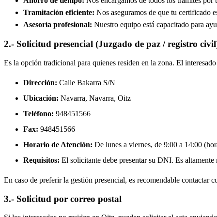
Ahorro de tiempo:
Nos encargamos de todos los trámites por ti
Tramitación eficiente:
Nos aseguramos de que tu certificado est
Asesoría profesional:
Nuestro equipo está capacitado para ayud
2.- Solicitud presencial (Juzgado de paz / registro civil
Es la opción tradicional para quienes residen en la zona. El interesa
Dirección:
Calle Bakarra S/N
Ubicación:
Navarra, Navarra,
Oitz
Teléfono:
948451566
Fax:
948451566
Horario de Atención:
De lunes a viernes, de 9:00 a 14:00 (hora
Requisitos:
El solicitante debe presentar su DNI. Es altamente re
En caso de preferir la gestión presencial, es recomendable contactar con
3.- Solicitud por correo postal