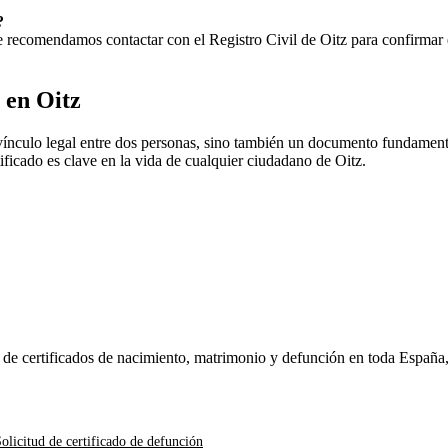
?
 Te recomendamos contactar con el Registro Civil de
Oitz
para confirmar e
o en
Oitz
vínculo legal entre dos personas, sino también un documento fundamental
rtificado es clave en la vida de cualquier ciudadano de
Oitz
.
n de certificados de nacimiento, matrimonio y defunción en toda España
olicitud de certificado de defunción