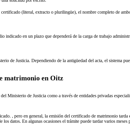
 una solicitud por escrito.
 certificado (literal, extracto o plurilingüe), el nombre completo de amb
lio indicado en un plazo que dependerá de la carga de trabajo administr
sterio de Justicia. Dependiendo de la antigüedad del acta, el sistema pu
 de matrimonio en
Oitz
ial del Ministerio de Justicia como a través de entidades privadas especial
icado. , pero en general, la emisión del certificado de matrimonio tarda 
ud de los datos. En algunas ocasiones el trámite puede tardar varios me