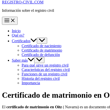
REGISTRO-CIVIL.COM
Información sobre el registro civil
Inicio
Qué es?
Certificados
Certificado de nacimiento
Certificado de matrimonio
Certificado de defunción
Saber más
Para qué sirve un registro civil
Características del registro civil
Funciones de un registro civil
Historia del registro civil
Importancia
Certificado de matrimonio en
O
El
certificado de matrimonio en
Oitz
( Navarra) es un documento ofi