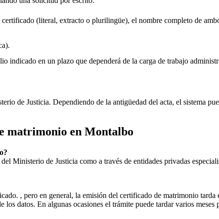
viando una solicitud por escrito.
 certificado (literal, extracto o plurilingüe), el nombre completo de amb
a).
lio indicado en un plazo que dependerá de la carga de trabajo administr
sterio de Justicia. Dependiendo de la antigüedad del acta, el sistema pu
 de matrimonio en
Montalbo
o
?
ial del Ministerio de Justicia como a través de entidades privadas especial
icado. , pero en general, la emisión del certificado de matrimonio tarda 
ud de los datos. En algunas ocasiones el trámite puede tardar varios me