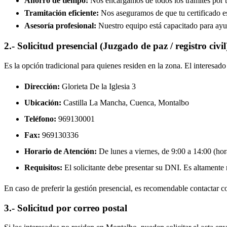
Ahorro de tiempo:
Nos encargamos de todos los trámites por ti
Tramitación eficiente:
Nos aseguramos de que tu certificado est
Asesoría profesional:
Nuestro equipo está capacitado para ayud
2.- Solicitud presencial (Juzgado de paz / registro civil
Es la opción tradicional para quienes residen en la zona. El interesa
Dirección:
Glorieta De la Iglesia 3
Ubicación:
Castilla La Mancha, Cuenca,
Montalbo
Teléfono:
969130001
Fax:
969130336
Horario de Atención:
De lunes a viernes, de 9:00 a 14:00 (hora
Requisitos:
El solicitante debe presentar su DNI. Es altamente re
En caso de preferir la gestión presencial, es recomendable contactar con
3.- Solicitud por correo postal