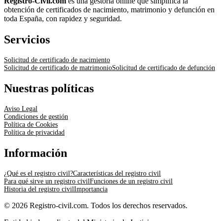
Registro-Civil.com
es una gestoría online que simplifica la
obtención de certificados de nacimiento, matrimonio y defunción en
toda España, con rapidez y seguridad.
Servicios
Solicitud de certificado de nacimiento
Solicitud de certificado de matrimonio
Solicitud de certificado de defunción
Nuestras políticas
Aviso Legal
Condiciones de gestión
Política de Cookies
Política de privacidad
Información
¿Qué es el registro civil?
Características del registro civil
Para qué sirve un registro civil
Funciones de un registro civil
Historia del registro civil
Importancia
© 2026 Registro-civil.com. Todos los derechos reservados.