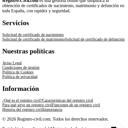
Registro-Civil.com
es una gestoría online que simplifica la
obtención de certificados de nacimiento, matrimonio y defunción en
toda España, con rapidez y seguridad.
Servicios
Solicitud de certificado de nacimiento
Solicitud de certificado de matrimonio
Solicitud de certificado de defunción
Nuestras políticas
Aviso Legal
Condiciones de gestión
Política de Cookies
Política de privacidad
Información
¿Qué es el registro civil?
Características del registro civil
Para qué sirve un registro civil
Funciones de un registro civil
Historia del registro civil
Importancia
© 2026 Registro-civil.com. Todos los derechos reservados.