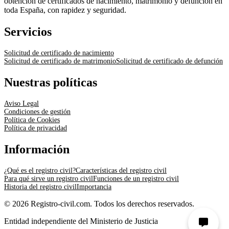
obtención de certificados de nacimiento, matrimonio y defunción en
toda España, con rapidez y seguridad.
Servicios
Solicitud de certificado de nacimiento
Solicitud de certificado de matrimonio
Solicitud de certificado de defunción
Nuestras políticas
Aviso Legal
Condiciones de gestión
Política de Cookies
Política de privacidad
Información
¿Qué es el registro civil?
Características del registro civil
Para qué sirve un registro civil
Funciones de un registro civil
Historia del registro civil
Importancia
© 2026 Registro-civil.com. Todos los derechos reservados.
Entidad independiente del Ministerio de Justicia