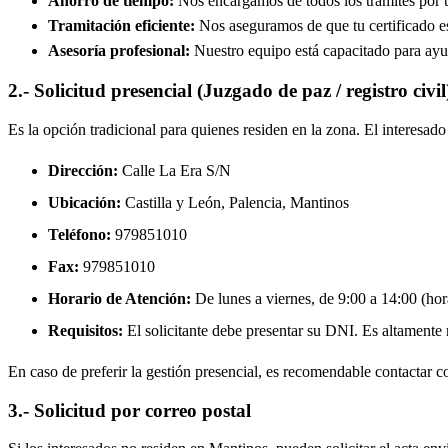
Ahorro de tiempo:
Nos encargamos de todos los trámites por ti
Tramitación eficiente:
Nos aseguramos de que tu certificado est
Asesoría profesional:
Nuestro equipo está capacitado para ayud
2.- Solicitud presencial (Juzgado de paz / registro civil
Es la opción tradicional para quienes residen en la zona. El interesa
Dirección:
Calle La Era S/N
Ubicación:
Castilla y León, Palencia,
Mantinos
Teléfono:
979851010
Fax:
979851010
Horario de Atención:
De lunes a viernes, de 9:00 a 14:00 (hora
Requisitos:
El solicitante debe presentar su DNI. Es altamente re
En caso de preferir la gestión presencial, es recomendable contactar con
3.- Solicitud por correo postal