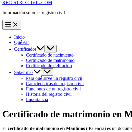
REGISTRO-CIVIL.COM
Información sobre el registro civil
Inicio
Qué es?
Certificados
Certificado de nacimiento
Certificado de matrimonio
Certificado de defunción
Saber más
Para qué sirve un registro civil
Características del registro civil
Funciones de un registro civil
Historia del registro civil
Importancia
Certificado de matrimonio en
M
El
certificado de matrimonio en
Mantinos
( Palencia) es un docume