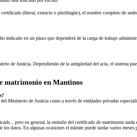
iando una solicitud por escrito.
 certificado (literal, extracto o plurilingüe), el nombre completo de amb
lio indicado en un plazo que dependerá de la carga de trabajo administr
sterio de Justicia. Dependiendo de la antigüedad del acta, el sistema pu
 de matrimonio en
Mantinos
s
?
ial del Ministerio de Justicia como a través de entidades privadas especial
icado. , pero en general, la emisión del certificado de matrimonio tarda 
ud de los datos. En algunas ocasiones el trámite puede tardar varios me