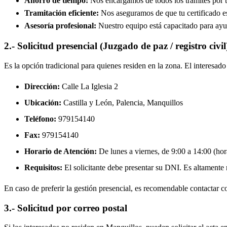
Ahorro de tiempo:
Nos encargamos de todos los trámites por ti
Tramitación eficiente:
Nos aseguramos de que tu certificado est
Asesoría profesional:
Nuestro equipo está capacitado para ayud
2.- Solicitud presencial (Juzgado de paz / registro civil
Es la opción tradicional para quienes residen en la zona. El interesa
Dirección:
Calle La Iglesia 2
Ubicación:
Castilla y León, Palencia,
Manquillos
Teléfono:
979154140
Fax:
979154140
Horario de Atención:
De lunes a viernes, de 9:00 a 14:00 (hora
Requisitos:
El solicitante debe presentar su DNI. Es altamente re
En caso de preferir la gestión presencial, es recomendable contactar con
3.- Solicitud por correo postal