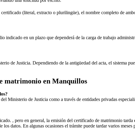
nviando una solicitud por escrito.
 certificado (literal, extracto o plurilingüe), el nombre completo de amb
lio indicado en un plazo que dependerá de la carga de trabajo administr
sterio de Justicia. Dependiendo de la antigüedad del acta, el sistema pu
 de matrimonio en
Manquillos
los
?
ial del Ministerio de Justicia como a través de entidades privadas especial
icado. , pero en general, la emisión del certificado de matrimonio tarda 
ud de los datos. En algunas ocasiones el trámite puede tardar varios me