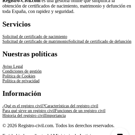
Registro-Civil.com
es una gestoría online que simplifica la
obtención de certificados de nacimiento, matrimonio y defunción en
toda España, con rapidez y seguridad.
Servicios
Solicitud de certificado de nacimiento
Solicitud de certificado de matrimonio
Solicitud de certificado de defunción
Nuestras políticas
Aviso Legal
Condiciones de gestión
Política de Cookies
Política de privacidad
Información
¿Qué es el registro civil?
Características del registro civil
Para qué sirve un registro civil
Funciones de un registro civil
Historia del registro civil
Importancia
© 2026 Registro-civil.com. Todos los derechos reservados.