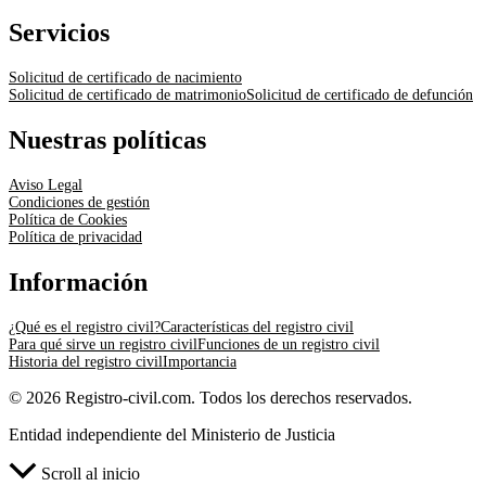
Servicios
Solicitud de certificado de nacimiento
Solicitud de certificado de matrimonio
Solicitud de certificado de defunción
Nuestras políticas
Aviso Legal
Condiciones de gestión
Política de Cookies
Política de privacidad
Información
¿Qué es el registro civil?
Características del registro civil
Para qué sirve un registro civil
Funciones de un registro civil
Historia del registro civil
Importancia
© 2026 Registro-civil.com. Todos los derechos reservados.
Entidad independiente del Ministerio de Justicia
Scroll al inicio