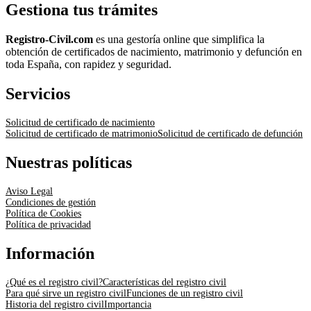
Gestiona tus trámites
Registro-Civil.com
es una gestoría online que simplifica la
obtención de certificados de nacimiento, matrimonio y defunción en
toda España, con rapidez y seguridad.
Servicios
Solicitud de certificado de nacimiento
Solicitud de certificado de matrimonio
Solicitud de certificado de defunción
Nuestras políticas
Aviso Legal
Condiciones de gestión
Política de Cookies
Política de privacidad
Información
¿Qué es el registro civil?
Características del registro civil
Para qué sirve un registro civil
Funciones de un registro civil
Historia del registro civil
Importancia