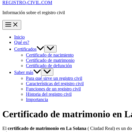
REGISTRO-CIVIL.COM
Información sobre el registro civil
Inicio
Qué es?
Certificados
Certificado de nacimiento
Certificado de matrimonio
Certificado de defunción
Saber más
Para qué sirve un registro civil
Características del registro civil
Funciones de un registro civil
Historia del registro civil
Importancia
Certificado de matrimonio en
L
El
certificado de matrimonio en
La Solana
( Ciudad Real) es un do