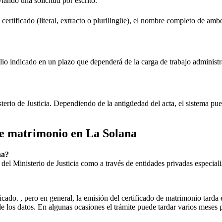
viando una solicitud por escrito.
 certificado (literal, extracto o plurilingüe), el nombre completo de amb
lio indicado en un plazo que dependerá de la carga de trabajo administr
sterio de Justicia. Dependiendo de la antigüedad del acta, el sistema pu
 de matrimonio en
La Solana
na
?
ial del Ministerio de Justicia como a través de entidades privadas especial
icado. , pero en general, la emisión del certificado de matrimonio tarda 
ud de los datos. En algunas ocasiones el trámite puede tardar varios me