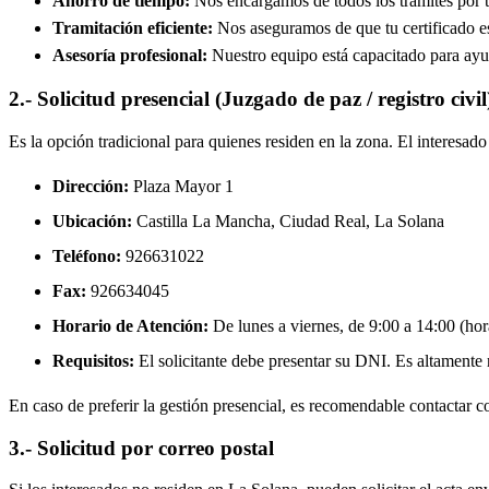
Ahorro de tiempo:
Nos encargamos de todos los trámites por ti
Tramitación eficiente:
Nos aseguramos de que tu certificado est
Asesoría profesional:
Nuestro equipo está capacitado para ayud
2.- Solicitud presencial (Juzgado de paz / registro civil
Es la opción tradicional para quienes residen en la zona. El interesa
Dirección:
Plaza Mayor 1
Ubicación:
Castilla La Mancha, Ciudad Real,
La Solana
Teléfono:
926631022
Fax:
926634045
Horario de Atención:
De lunes a viernes, de 9:00 a 14:00 (hora
Requisitos:
El solicitante debe presentar su DNI. Es altamente re
En caso de preferir la gestión presencial, es recomendable contactar con
3.- Solicitud por correo postal