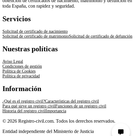
obtención de certificados de nacimiento, matrimonio y defunción en
toda España, con rapidez y seguridad.
Servicios
Solicitud de certificado de nacimiento
Solicitud de certificado de matrimonio
Solicitud de certificado de defunción
Nuestras políticas
Aviso Legal
Condiciones de gestión
Política de Cookies
Política de privacidad
Información
¿Qué es el registro civil?
Características del registro civil
Para qué sirve un registro civil
Funciones de un registro civil
Historia del registro civil
Importancia
© 2026 Registro-civil.com. Todos los derechos reservados.
Entidad independiente del Ministerio de Justicia