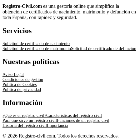
Registro-Civil.com
es una gestoría online que simplifica la
obtención de certificados de nacimiento, matrimonio y defunción en
toda España, con rapidez y seguridad.
Servicios
Solicitud de certificado de nacimiento
Solicitud de certificado de matrimonio
Solicitud de certificado de defunción
Nuestras políticas
Aviso Legal
Condiciones de gestión
Política de Cookies
Política de privacidad
Información
¿Qué es el registro civil?
Características del registro civil
Para qué sirve un registro civil
Funciones de un registro civil
Historia del registro civil
Importancia
© 2026 Registro-civil.com. Todos los derechos reservados.