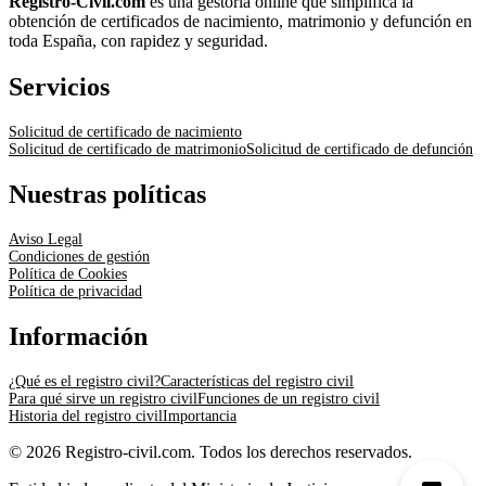
Registro-Civil.com
es una gestoría online que simplifica la
obtención de certificados de nacimiento, matrimonio y defunción en
toda España, con rapidez y seguridad.
Servicios
Solicitud de certificado de nacimiento
Solicitud de certificado de matrimonio
Solicitud de certificado de defunción
Nuestras políticas
Aviso Legal
Condiciones de gestión
Política de Cookies
Política de privacidad
Información
¿Qué es el registro civil?
Características del registro civil
Para qué sirve un registro civil
Funciones de un registro civil
Historia del registro civil
Importancia
© 2026 Registro-civil.com. Todos los derechos reservados.