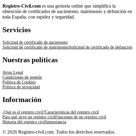
Registro-Civil.com
es una gestoría online que simplifica la
obtención de certificados de nacimiento, matrimonio y defunción en
toda España, con rapidez y seguridad.
Servicios
Solicitud de certificado de nacimiento
Solicitud de certificado de matrimonio
Solicitud de certificado de defunción
Nuestras políticas
Aviso Legal
Condiciones de gestión
Política de Cookies
Política de privacidad
Información
¿Qué es el registro civil?
Características del registro civil
Para qué sirve un registro civil
Funciones de un registro civil
Historia del registro civil
Importancia
© 2026 Registro-civil.com. Todos los derechos reservados.