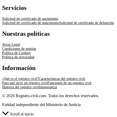
Servicios
Solicitud de certificado de nacimiento
Solicitud de certificado de matrimonio
Solicitud de certificado de defunción
Nuestras políticas
Aviso Legal
Condiciones de gestión
Política de Cookies
Política de privacidad
Información
¿Qué es el registro civil?
Características del registro civil
Para qué sirve un registro civil
Funciones de un registro civil
Historia del registro civil
Importancia
© 2026 Registro-civil.com. Todos los derechos reservados.
Entidad independiente del Ministerio de Justicia
Scroll al inicio