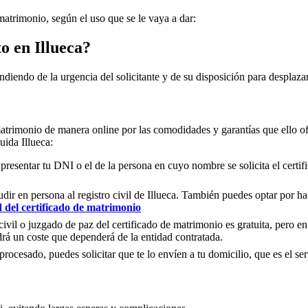
 matrimonio, según el uso que se le vaya a dar:
to en
Illueca
?
ndiendo de la urgencia del solicitante y de su disposición para desplazar
matrimonio de manera online por las comodidades y garantías que ello of
cluida
Illueca
:
 presentar tu DNI o el de la persona en cuyo nombre se solicita el certi
ir en persona al registro civil de
Illueca
. También puedes optar por hace
d del certificado de matrimonio
civil o juzgado de paz del certificado de matrimonio es gratuita, pero en
rá un coste que dependerá de la entidad contratada.
ocesado, puedes solicitar que te lo envíen a tu domicilio, que es el serv