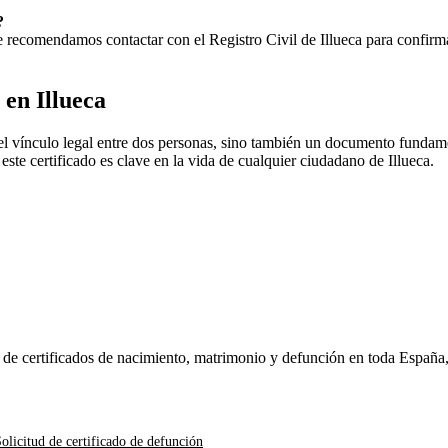
?
 Te recomendamos contactar con el Registro Civil de
Illueca
para confirmar
o en
Illueca
l vínculo legal entre dos personas, sino también un documento fundamen
, este certificado es clave en la vida de cualquier ciudadano de
Illueca
.
n de certificados de nacimiento, matrimonio y defunción en toda España
olicitud de certificado de defunción