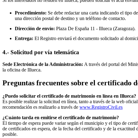
Si los interesados no residen en
Illueca
, pueden solicitar el acta envia
Procedimiento:
Se debe redactar una carta indicando el tipo de
una dirección postal de destino y un teléfono de contacto.
Dirección de envío:
Plaza De España 11 -
Illueca
(Zaragoza).
Entrega:
El Registro enviará el documento solicitado al domici
4.- Solicitud por vía telemática
Sede Electrónica de la Administración:
A través del portal del Mini
la oficina de
Illueca
.
Preguntas frecuentes sobre el certificado
¿Puedo solicitar el certificado de matrimonio en línea en
Illueca
?
Es posible realizar la solicitud en línea, tanto a través de la web ofic
recomendación es realizarlo a través de
www.RegistroCivil.es
¿Cuánto tarda en emitirse el certificado de matrimonio?
El tiempo de espera puede variar según el municipio y el tipo de certif
de certificados en espera, de la fecha del certificado y de la exactit
posible.