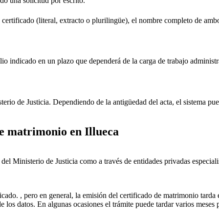
ndo una solicitud por escrito.
 certificado (literal, extracto o plurilingüe), el nombre completo de amb
lio indicado en un plazo que dependerá de la carga de trabajo administr
sterio de Justicia. Dependiendo de la antigüedad del acta, el sistema pu
 de matrimonio en
Illueca
ial del Ministerio de Justicia como a través de entidades privadas especial
icado. , pero en general, la emisión del certificado de matrimonio tarda 
ud de los datos. En algunas ocasiones el trámite puede tardar varios me