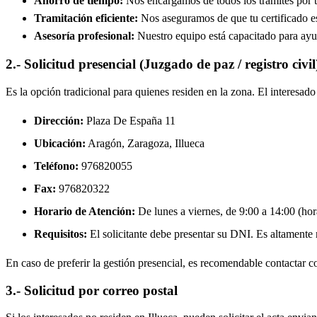
Ahorro de tiempo:
Nos encargamos de todos los trámites por ti
Tramitación eficiente:
Nos aseguramos de que tu certificado est
Asesoría profesional:
Nuestro equipo está capacitado para ayud
2.- Solicitud presencial (Juzgado de paz / registro civil
Es la opción tradicional para quienes residen en la zona. El interesa
Dirección:
Plaza De España 11
Ubicación:
Aragón, Zaragoza,
Illueca
Teléfono:
976820055
Fax:
976820322
Horario de Atención:
De lunes a viernes, de 9:00 a 14:00 (hora
Requisitos:
El solicitante debe presentar su DNI. Es altamente re
En caso de preferir la gestión presencial, es recomendable contactar con
3.- Solicitud por correo postal