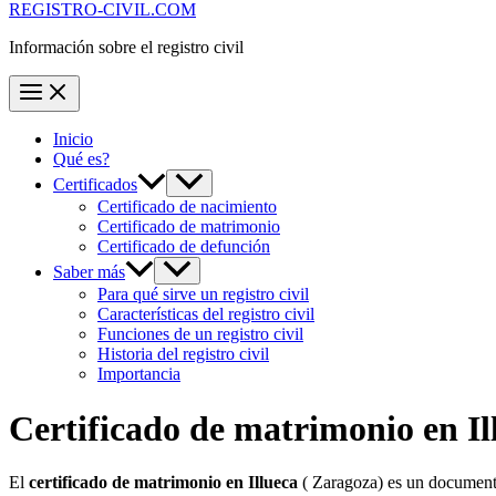
REGISTRO-CIVIL.COM
Información sobre el registro civil
Inicio
Qué es?
Certificados
Certificado de nacimiento
Certificado de matrimonio
Certificado de defunción
Saber más
Para qué sirve un registro civil
Características del registro civil
Funciones de un registro civil
Historia del registro civil
Importancia
Certificado de matrimonio en
I
El
certificado de matrimonio en
Illueca
( Zaragoza) es un documento