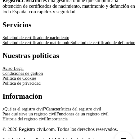
Registro-Civil.com
es una gestoría online que simplifica la
obtención de certificados de nacimiento, matrimonio y defunción en
toda España, con rapidez y seguridad.
Servicios
Solicitud de certificado de nacimiento
Solicitud de certificado de matrimonio
Solicitud de certificado de defunción
Nuestras políticas
Aviso Legal
Condiciones de gestión
Política de Cookies
Política de privacidad
Información
¿Qué es el registro civil?
Características del registro civil
Para qué sirve un registro civil
Funciones de un registro civil
Historia del registro civil
Importancia
© 2026 Registro-civil.com. Todos los derechos reservados.