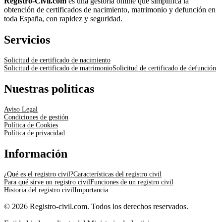
Registro-Civil.com
es una gestoría online que simplifica la
obtención de certificados de nacimiento, matrimonio y defunción en
toda España, con rapidez y seguridad.
Servicios
Solicitud de certificado de nacimiento
Solicitud de certificado de matrimonio
Solicitud de certificado de defunción
Nuestras políticas
Aviso Legal
Condiciones de gestión
Política de Cookies
Política de privacidad
Información
¿Qué es el registro civil?
Características del registro civil
Para qué sirve un registro civil
Funciones de un registro civil
Historia del registro civil
Importancia
© 2026 Registro-civil.com. Todos los derechos reservados.