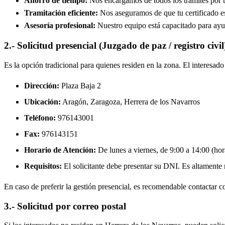
Ahorro de tiempo:
Nos encargamos de todos los trámites por ti
Tramitación eficiente:
Nos aseguramos de que tu certificado est
Asesoría profesional:
Nuestro equipo está capacitado para ayud
2.- Solicitud presencial (Juzgado de paz / registro civil
Es la opción tradicional para quienes residen en la zona. El interesa
Dirección:
Plaza Baja 2
Ubicación:
Aragón, Zaragoza,
Herrera de los Navarros
Teléfono:
976143001
Fax:
976143151
Horario de Atención:
De lunes a viernes, de 9:00 a 14:00 (hora
Requisitos:
El solicitante debe presentar su DNI. Es altamente re
En caso de preferir la gestión presencial, es recomendable contactar con
3.- Solicitud por correo postal