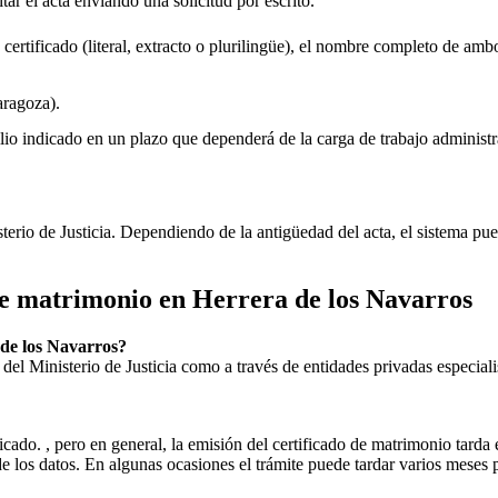
itar el acta enviando una solicitud por escrito.
 certificado (literal, extracto o plurilingüe), el nombre completo de amb
ragoza).
lio indicado en un plazo que dependerá de la carga de trabajo administr
sterio de Justicia. Dependiendo de la antigüedad del acta, el sistema pu
 de matrimonio en
Herrera de los Navarros
de los Navarros
?
ial del Ministerio de Justicia como a través de entidades privadas especial
icado. , pero en general, la emisión del certificado de matrimonio tarda 
ud de los datos. En algunas ocasiones el trámite puede tardar varios me