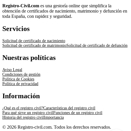
Registro-Civil.com
es una gestoría online que simplifica la
obtención de certificados de nacimiento, matrimonio y defunción en
toda España, con rapidez y seguridad.
Servicios
Solicitud de certificado de nacimiento
Solicitud de certificado de matrimonio
Solicitud de certificado de defunción
Nuestras políticas
Aviso Legal
Condiciones de gestión
Política de Cookies
Política de privacidad
Información
¿Qué es el registro civil?
Características del registro civil
Para qué sirve un registro civil
Funciones de un registro civil
Historia del registro civil
Importancia
© 2026 Registro-civil.com. Todos los derechos reservados.