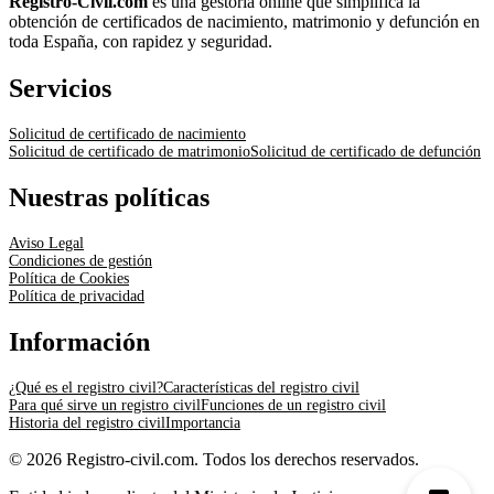
Registro-Civil.com
es una gestoría online que simplifica la
obtención de certificados de nacimiento, matrimonio y defunción en
toda España, con rapidez y seguridad.
Servicios
Solicitud de certificado de nacimiento
Solicitud de certificado de matrimonio
Solicitud de certificado de defunción
Nuestras políticas
Aviso Legal
Condiciones de gestión
Política de Cookies
Política de privacidad
Información
¿Qué es el registro civil?
Características del registro civil
Para qué sirve un registro civil
Funciones de un registro civil
Historia del registro civil
Importancia
© 2026 Registro-civil.com. Todos los derechos reservados.