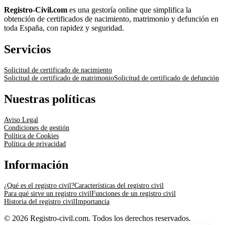
Registro-Civil.com
es una gestoría online que simplifica la
obtención de certificados de nacimiento, matrimonio y defunción en
toda España, con rapidez y seguridad.
Servicios
Solicitud de certificado de nacimiento
Solicitud de certificado de matrimonio
Solicitud de certificado de defunción
Nuestras políticas
Aviso Legal
Condiciones de gestión
Política de Cookies
Política de privacidad
Información
¿Qué es el registro civil?
Características del registro civil
Para qué sirve un registro civil
Funciones de un registro civil
Historia del registro civil
Importancia
© 2026 Registro-civil.com. Todos los derechos reservados.