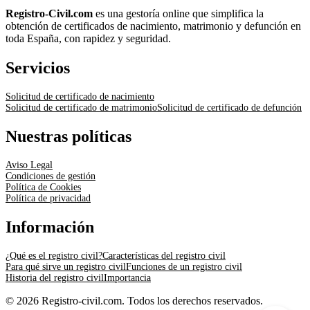
Registro-Civil.com
es una gestoría online que simplifica la
obtención de certificados de nacimiento, matrimonio y defunción en
toda España, con rapidez y seguridad.
Servicios
Solicitud de certificado de nacimiento
Solicitud de certificado de matrimonio
Solicitud de certificado de defunción
Nuestras políticas
Aviso Legal
Condiciones de gestión
Política de Cookies
Política de privacidad
Información
¿Qué es el registro civil?
Características del registro civil
Para qué sirve un registro civil
Funciones de un registro civil
Historia del registro civil
Importancia
© 2026 Registro-civil.com. Todos los derechos reservados.