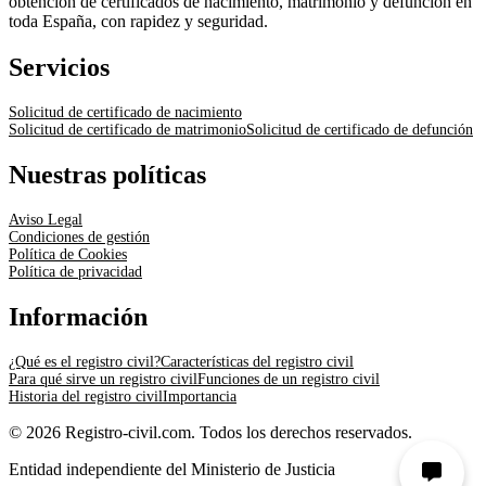
obtención de certificados de nacimiento, matrimonio y defunción en
toda España, con rapidez y seguridad.
Servicios
Solicitud de certificado de nacimiento
Solicitud de certificado de matrimonio
Solicitud de certificado de defunción
Nuestras políticas
Aviso Legal
Condiciones de gestión
Política de Cookies
Política de privacidad
Información
¿Qué es el registro civil?
Características del registro civil
Para qué sirve un registro civil
Funciones de un registro civil
Historia del registro civil
Importancia
© 2026 Registro-civil.com. Todos los derechos reservados.
Entidad independiente del Ministerio de Justicia