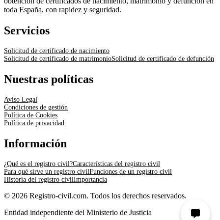
obtención de certificados de nacimiento, matrimonio y defunción en
toda España, con rapidez y seguridad.
Servicios
Solicitud de certificado de nacimiento
Solicitud de certificado de matrimonio
Solicitud de certificado de defunción
Nuestras políticas
Aviso Legal
Condiciones de gestión
Política de Cookies
Política de privacidad
Información
¿Qué es el registro civil?
Características del registro civil
Para qué sirve un registro civil
Funciones de un registro civil
Historia del registro civil
Importancia
© 2026 Registro-civil.com. Todos los derechos reservados.
Entidad independiente del Ministerio de Justicia