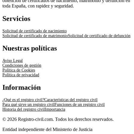
obtención de certificados de nacimiento, matrimonio y defunción en
toda España, con rapidez y seguridad.
Servicios
Solicitud de certificado de nacimiento
Solicitud de certificado de matrimonio
Solicitud de certificado de defunción
Nuestras políticas
Aviso Legal
Condiciones de gestión
Política de Cookies
Política de privacidad
Información
¿Qué es el registro civil?
Características del registro civil
Para qué sirve un registro civil
Funciones de un registro civil
Historia del registro civil
Importancia
© 2026 Registro-civil.com. Todos los derechos reservados.
Entidad independiente del Ministerio de Justicia