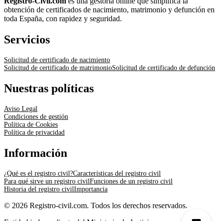
Registro-Civil.com
es una gestoría online que simplifica la
obtención de certificados de nacimiento, matrimonio y defunción en
toda España, con rapidez y seguridad.
Servicios
Solicitud de certificado de nacimiento
Solicitud de certificado de matrimonio
Solicitud de certificado de defunción
Nuestras políticas
Aviso Legal
Condiciones de gestión
Política de Cookies
Política de privacidad
Información
¿Qué es el registro civil?
Características del registro civil
Para qué sirve un registro civil
Funciones de un registro civil
Historia del registro civil
Importancia
© 2026 Registro-civil.com. Todos los derechos reservados.