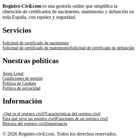
Registro-Civil.com
es una gestoría online que simplifica la
obtención de certificados de nacimiento, matrimonio y defunción en
toda España, con rapidez y seguridad.
Servicios
Solicitud de certificado de nacimiento
Solicitud de certificado de matrimonio
Solicitud de certificado de defunción
Nuestras políticas
Aviso Legal
Condiciones de gestión
Política de Cookies
Política de privacidad
Información
¿Qué es el registro civil?
Características del registro civil
Para qué sirve un registro civil
Funciones de un registro civil
Historia del registro civil
Importancia
© 2026 Registro-civil.com. Todos los derechos reservados.