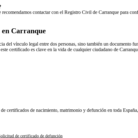
?
 Te recomendamos contactar con el Registro Civil de
Carranque
para confi
o en
Carranque
ia del vínculo legal entre dos personas, sino también un documento fun
, este certificado es clave en la vida de cualquier ciudadano de
Carranqu
n de certificados de nacimiento, matrimonio y defunción en toda España
olicitud de certificado de defunción