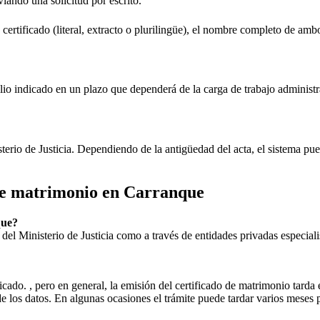
nviando una solicitud por escrito.
 certificado (literal, extracto o plurilingüe), el nombre completo de amb
lio indicado en un plazo que dependerá de la carga de trabajo administr
sterio de Justicia. Dependiendo de la antigüedad del acta, el sistema pu
 de matrimonio en
Carranque
que
?
ial del Ministerio de Justicia como a través de entidades privadas especial
icado. , pero en general, la emisión del certificado de matrimonio tarda 
ud de los datos. En algunas ocasiones el trámite puede tardar varios me