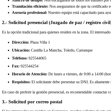
Ahorro de tiempo:
Nos encargamos de todos los trámites por ti
Tramitación eficiente:
Nos aseguramos de que tu certificado est
Asesoría profesional:
Nuestro equipo está capacitado para ayud
2.- Solicitud presencial (Juzgado de paz / registro civil
Es la opción tradicional para quienes residen en la zona. El interesa
Dirección:
Plaza Villa 1
Ubicación:
Castilla La Mancha, Toledo,
Carranque
Teléfono:
925544065
Fax:
925544254
Horario de Atención:
De lunes a viernes, de 9:00 a 14:00 (hora
Requisitos:
El solicitante debe presentar su DNI. Es altamente re
En caso de preferir la gestión presencial, es recomendable contactar con
3.- Solicitud por correo postal