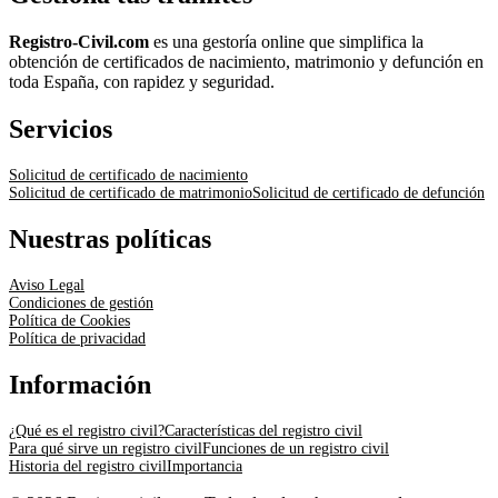
Registro-Civil.com
es una gestoría online que simplifica la
obtención de certificados de nacimiento, matrimonio y defunción en
toda España, con rapidez y seguridad.
Servicios
Solicitud de certificado de nacimiento
Solicitud de certificado de matrimonio
Solicitud de certificado de defunción
Nuestras políticas
Aviso Legal
Condiciones de gestión
Política de Cookies
Política de privacidad
Información
¿Qué es el registro civil?
Características del registro civil
Para qué sirve un registro civil
Funciones de un registro civil
Historia del registro civil
Importancia